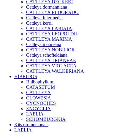
CATTLEYA DECKERI
Cattleya dormanniana
CATTLEYA ELDORADO
Cattleya Intermedia
Cattleya kerrii
CATTLEYA LABIATA
CATTLEYA LEOPOLDII
CATTLEYA MAXIMA
Cattleya mooreana
CATTLEYA NOBILIOR
Cattleya schofieldiana
CATTLEYA TRIANEAE
CATTLEYA VIOLACEA
CATTLEYA WALKERIANA
HÍBRIDOS
Bulbophyllum
CATASETUM
CATTLEYA
CLOWESIA
CYCNOCHES
ENCYCLIA
LAELIA
SCHOMBURGKIA
Kits promocionais
LAELIA