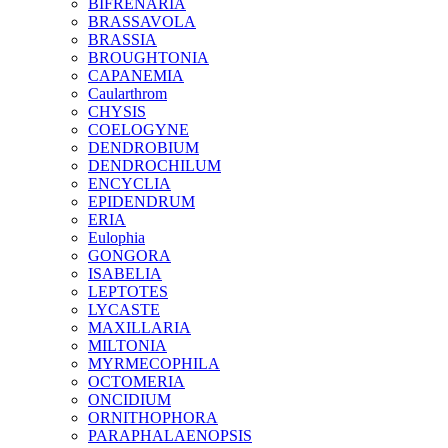
BIFRENARIA
BRASSAVOLA
BRASSIA
BROUGHTONIA
CAPANEMIA
Caularthrom
CHYSIS
COELOGYNE
DENDROBIUM
DENDROCHILUM
ENCYCLIA
EPIDENDRUM
ERIA
Eulophia
GONGORA
ISABELIA
LEPTOTES
LYCASTE
MAXILLARIA
MILTONIA
MYRMECOPHILA
OCTOMERIA
ONCIDIUM
ORNITHOPHORA
PARAPHALAENOPSIS