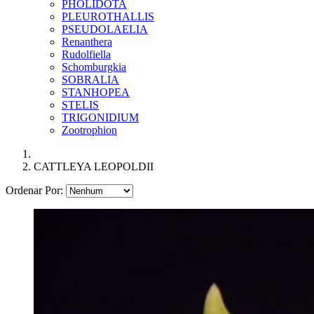
PHOLIDOTA
PLEUROTHALLIS
PSEUDOLAELIA
Renanthera
Rudolfiella
Schomburgkia
SOBRALIA
STANHOPEA
STELIS
TRIGONIDIUM
Zootrophion
CATTLEYA LEOPOLDII
Ordenar Por: