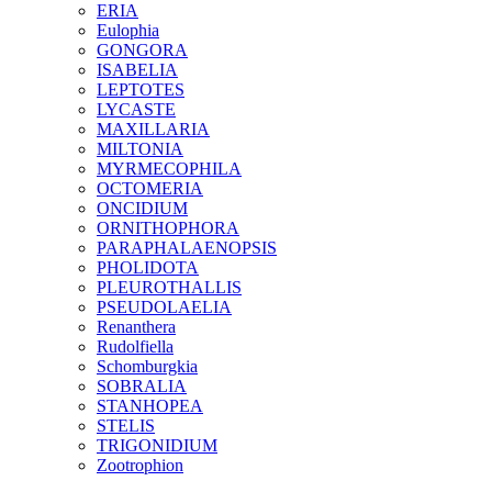
ERIA
Eulophia
GONGORA
ISABELIA
LEPTOTES
LYCASTE
MAXILLARIA
MILTONIA
MYRMECOPHILA
OCTOMERIA
ONCIDIUM
ORNITHOPHORA
PARAPHALAENOPSIS
PHOLIDOTA
PLEUROTHALLIS
PSEUDOLAELIA
Renanthera
Rudolfiella
Schomburgkia
SOBRALIA
STANHOPEA
STELIS
TRIGONIDIUM
Zootrophion