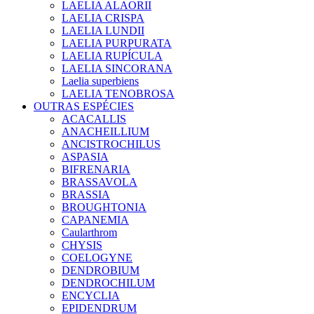
LAELIA ALAORII
LAELIA CRISPA
LAELIA LUNDII
LAELIA PURPURATA
LAELIA RUPÍCULA
LAELIA SINCORANA
Laelia superbiens
LAELIA TENOBROSA
OUTRAS ESPÉCIES
ACACALLIS
ANACHEILLIUM
ANCISTROCHILUS
ASPASIA
BIFRENARIA
BRASSAVOLA
BRASSIA
BROUGHTONIA
CAPANEMIA
Caularthrom
CHYSIS
COELOGYNE
DENDROBIUM
DENDROCHILUM
ENCYCLIA
EPIDENDRUM