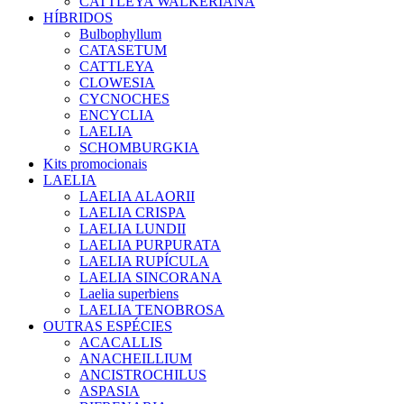
CATTLEYA WALKERIANA
HÍBRIDOS
Bulbophyllum
CATASETUM
CATTLEYA
CLOWESIA
CYCNOCHES
ENCYCLIA
LAELIA
SCHOMBURGKIA
Kits promocionais
LAELIA
LAELIA ALAORII
LAELIA CRISPA
LAELIA LUNDII
LAELIA PURPURATA
LAELIA RUPÍCULA
LAELIA SINCORANA
Laelia superbiens
LAELIA TENOBROSA
OUTRAS ESPÉCIES
ACACALLIS
ANACHEILLIUM
ANCISTROCHILUS
ASPASIA