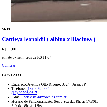
S6981
Cattleya leopoldii ( albina x lilacinea )
R$ 35,00
em até 3x sem juros de R$ 11,67
Comprar
CONTATO
Endereço:
Avenida Otto Ribeiro, 3324 - Assis/SP
Telefone:
(18) 9979-6061
(18) 99796-0617
E-mail:
belavista@bvorchids.com.br
Horário de Funcionamento:
Seg a Sex das 8hs às 17:30hs
Sab das 8hs às 12hs