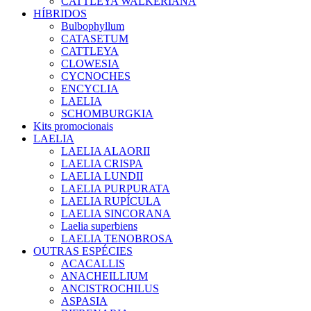
CATTLEYA WALKERIANA
HÍBRIDOS
Bulbophyllum
CATASETUM
CATTLEYA
CLOWESIA
CYCNOCHES
ENCYCLIA
LAELIA
SCHOMBURGKIA
Kits promocionais
LAELIA
LAELIA ALAORII
LAELIA CRISPA
LAELIA LUNDII
LAELIA PURPURATA
LAELIA RUPÍCULA
LAELIA SINCORANA
Laelia superbiens
LAELIA TENOBROSA
OUTRAS ESPÉCIES
ACACALLIS
ANACHEILLIUM
ANCISTROCHILUS
ASPASIA