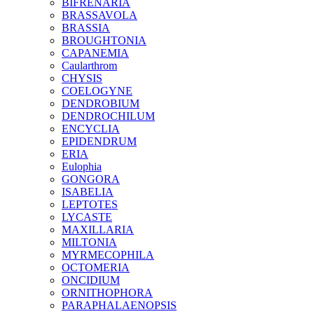
BIFRENARIA
BRASSAVOLA
BRASSIA
BROUGHTONIA
CAPANEMIA
Caularthrom
CHYSIS
COELOGYNE
DENDROBIUM
DENDROCHILUM
ENCYCLIA
EPIDENDRUM
ERIA
Eulophia
GONGORA
ISABELIA
LEPTOTES
LYCASTE
MAXILLARIA
MILTONIA
MYRMECOPHILA
OCTOMERIA
ONCIDIUM
ORNITHOPHORA
PARAPHALAENOPSIS