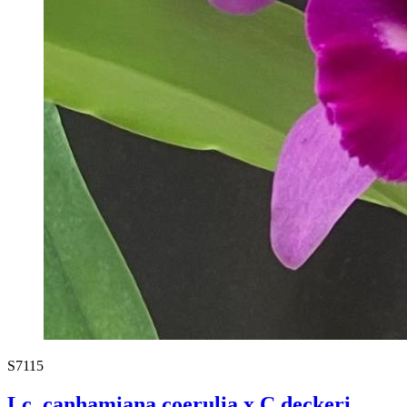
S7115
Lc. canhamiana coerulia x C deckeri