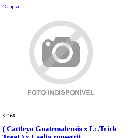
Comprar
S7166
( Cattleya Guatemalensis x Lc.Trick
Treat ) x Laelia rupestrii