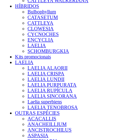
CATTLEYA WALKERIANA
HÍBRIDOS
Bulbophyllum
CATASETUM
CATTLEYA
CLOWESIA
CYCNOCHES
ENCYCLIA
LAELIA
SCHOMBURGKIA
Kits promocionais
LAELIA
LAELIA ALAORII
LAELIA CRISPA
LAELIA LUNDII
LAELIA PURPURATA
LAELIA RUPÍCULA
LAELIA SINCORANA
Laelia superbiens
LAELIA TENOBROSA
OUTRAS ESPÉCIES
ACACALLIS
ANACHEILLIUM
ANCISTROCHILUS
ASPASIA