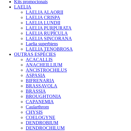
Kits promocionais
LAELIA
LAELIA ALAORII
LAELIA CRISPA
LAELIA LUNDII
LAELIA PURPURATA
LAELIA RUPÍCULA
LAELIA SINCORANA
Laelia superbiens
LAELIA TENOBROSA
OUTRAS ESPÉCIES
ACACALLIS
ANACHEILLIUM
ANCISTROCHILUS
ASPASIA
BIFRENARIA
BRASSAVOLA
BRASSIA
BROUGHTONIA
CAPANEMIA
Caularthrom
CHYSIS
COELOGYNE
DENDROBIUM
DENDROCHILUM