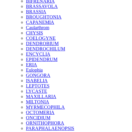
BIFRENARIA
BRASSAVOLA
BRASSIA
BROUGHTONIA
CAPANEMIA
Caularthrom
CHYSIS
COELOGYNE
DENDROBIUM
DENDROCHILUM
ENCYCLIA
EPIDENDRUM
ERIA
Eulophia
GONGORA
ISABELIA
LEPTOTES
LYCASTE
MAXILLARIA
MILTONIA
MYRMECOPHILA
OCTOMERIA
ONCIDIUM
ORNITHOPHORA
PARAPHALAENOPSIS