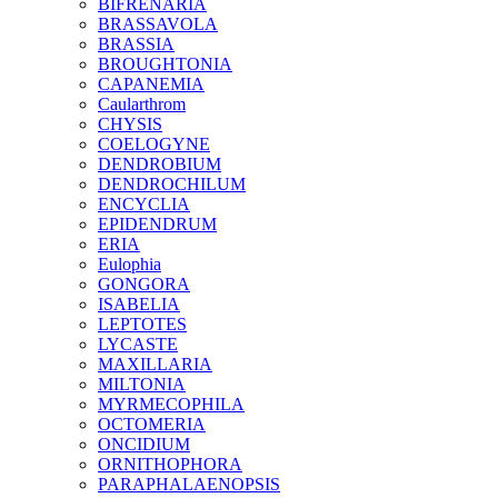
BIFRENARIA
BRASSAVOLA
BRASSIA
BROUGHTONIA
CAPANEMIA
Caularthrom
CHYSIS
COELOGYNE
DENDROBIUM
DENDROCHILUM
ENCYCLIA
EPIDENDRUM
ERIA
Eulophia
GONGORA
ISABELIA
LEPTOTES
LYCASTE
MAXILLARIA
MILTONIA
MYRMECOPHILA
OCTOMERIA
ONCIDIUM
ORNITHOPHORA
PARAPHALAENOPSIS