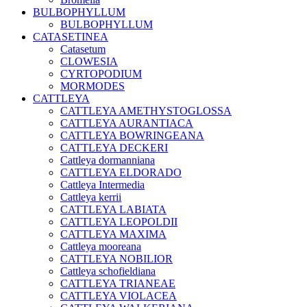
BULBOPHYLLUM
BULBOPHYLLUM
CATASETINEA
Catasetum
CLOWESIA
CYRTOPODIUM
MORMODES
CATTLEYA
CATTLEYA AMETHYSTOGLOSSA
CATTLEYA AURANTIACA
CATTLEYA BOWRINGEANA
CATTLEYA DECKERI
Cattleya dormanniana
CATTLEYA ELDORADO
Cattleya Intermedia
Cattleya kerrii
CATTLEYA LABIATA
CATTLEYA LEOPOLDII
CATTLEYA MAXIMA
Cattleya mooreana
CATTLEYA NOBILIOR
Cattleya schofieldiana
CATTLEYA TRIANEAE
CATTLEYA VIOLACEA