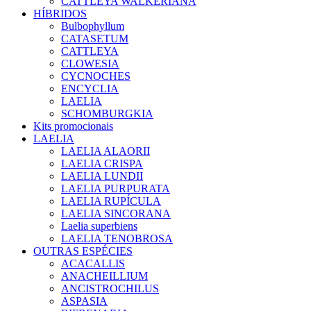
CATTLEYA WALKERIANA
HÍBRIDOS
Bulbophyllum
CATASETUM
CATTLEYA
CLOWESIA
CYCNOCHES
ENCYCLIA
LAELIA
SCHOMBURGKIA
Kits promocionais
LAELIA
LAELIA ALAORII
LAELIA CRISPA
LAELIA LUNDII
LAELIA PURPURATA
LAELIA RUPÍCULA
LAELIA SINCORANA
Laelia superbiens
LAELIA TENOBROSA
OUTRAS ESPÉCIES
ACACALLIS
ANACHEILLIUM
ANCISTROCHILUS
ASPASIA