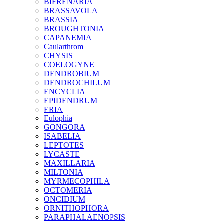
BIFRENARIA
BRASSAVOLA
BRASSIA
BROUGHTONIA
CAPANEMIA
Caularthrom
CHYSIS
COELOGYNE
DENDROBIUM
DENDROCHILUM
ENCYCLIA
EPIDENDRUM
ERIA
Eulophia
GONGORA
ISABELIA
LEPTOTES
LYCASTE
MAXILLARIA
MILTONIA
MYRMECOPHILA
OCTOMERIA
ONCIDIUM
ORNITHOPHORA
PARAPHALAENOPSIS