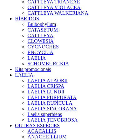
CATTLEYA TRIANEAE
CATTLEYA VIOLACEA
CATTLEYA WALKERIANA
HÍBRIDOS
Bulbophyllum
CATASETUM
CATTLEYA
CLOWESIA
CYCNOCHES
ENCYCLIA
LAELIA
SCHOMBURGKIA
Kits promocionais
LAELIA
LAELIA ALAORII
LAELIA CRISPA
LAELIA LUNDII
LAELIA PURPURATA
LAELIA RUPÍCULA
LAELIA SINCORANA
Laelia superbiens
LAELIA TENOBROSA
OUTRAS ESPÉCIES
ACACALLIS
ANACHEILLIUM