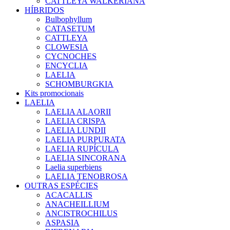
CATTLEYA WALKERIANA
HÍBRIDOS
Bulbophyllum
CATASETUM
CATTLEYA
CLOWESIA
CYCNOCHES
ENCYCLIA
LAELIA
SCHOMBURGKIA
Kits promocionais
LAELIA
LAELIA ALAORII
LAELIA CRISPA
LAELIA LUNDII
LAELIA PURPURATA
LAELIA RUPÍCULA
LAELIA SINCORANA
Laelia superbiens
LAELIA TENOBROSA
OUTRAS ESPÉCIES
ACACALLIS
ANACHEILLIUM
ANCISTROCHILUS
ASPASIA