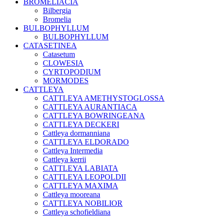
BROMELIACIA
Bilbergia
Bromelia
BULBOPHYLLUM
BULBOPHYLLUM
CATASETINEA
Catasetum
CLOWESIA
CYRTOPODIUM
MORMODES
CATTLEYA
CATTLEYA AMETHYSTOGLOSSA
CATTLEYA AURANTIACA
CATTLEYA BOWRINGEANA
CATTLEYA DECKERI
Cattleya dormanniana
CATTLEYA ELDORADO
Cattleya Intermedia
Cattleya kerrii
CATTLEYA LABIATA
CATTLEYA LEOPOLDII
CATTLEYA MAXIMA
Cattleya mooreana
CATTLEYA NOBILIOR
Cattleya schofieldiana