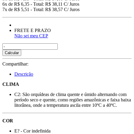
6x de R$ 6,35 - Total: R$ 38,11 C/ Juros
7x de R$ 5,51 - Total: R$ 38,57 C/ Juros
FRETE E PRAZO
Não sei meu CEP
Calcular
Compartilhar:
Descrição
CLIMA
C2: São orquídeas de clima quente e úmido alternando com
período seco e quente, como regiões amazônicas e faixa baixa
litorânea, onde a temperatura ascila entre 10ºC a 40ºC.
COR
E? - Cor indefinida