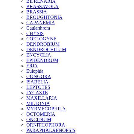
BIFRENARIA
BRASSAVOLA
BRASSIA
BROUGHTONIA
CAPANEMIA
Caularthrom
CHYSIS
COELOGYNE
DENDROBIUM
DENDROCHILUM
ENCYCLIA
EPIDENDRUM
ERIA
Eulophia
GONGORA
ISABELIA
LEPTOTES
LYCASTE
MAXILLARIA
MILTONIA
MYRMECOPHILA
OCTOMERIA
ONCIDIUM
ORNITHOPHORA
PARAPHALAENOPSIS