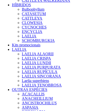
CATTLEYA WALKERIANA
HÍBRIDOS
Bulbophyllum
CATASETUM
CATTLEYA
CLOWESIA
CYCNOCHES
ENCYCLIA
LAELIA
SCHOMBURGKIA
Kits promocionais
LAELIA
LAELIA ALAORII
LAELIA CRISPA
LAELIA LUNDII
LAELIA PURPURATA
LAELIA RUPÍCULA
LAELIA SINCORANA
Laelia superbiens
LAELIA TENOBROSA
OUTRAS ESPÉCIES
ACACALLIS
ANACHEILLIUM
ANCISTROCHILUS
ASPASIA