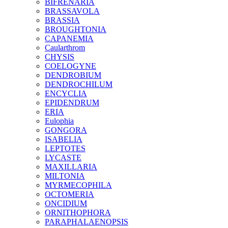
BIFRENARIA
BRASSAVOLA
BRASSIA
BROUGHTONIA
CAPANEMIA
Caularthrom
CHYSIS
COELOGYNE
DENDROBIUM
DENDROCHILUM
ENCYCLIA
EPIDENDRUM
ERIA
Eulophia
GONGORA
ISABELIA
LEPTOTES
LYCASTE
MAXILLARIA
MILTONIA
MYRMECOPHILA
OCTOMERIA
ONCIDIUM
ORNITHOPHORA
PARAPHALAENOPSIS