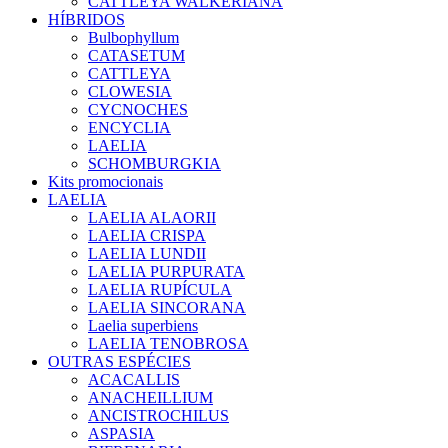
CATTLEYA WALKERIANA
HÍBRIDOS
Bulbophyllum
CATASETUM
CATTLEYA
CLOWESIA
CYCNOCHES
ENCYCLIA
LAELIA
SCHOMBURGKIA
Kits promocionais
LAELIA
LAELIA ALAORII
LAELIA CRISPA
LAELIA LUNDII
LAELIA PURPURATA
LAELIA RUPÍCULA
LAELIA SINCORANA
Laelia superbiens
LAELIA TENOBROSA
OUTRAS ESPÉCIES
ACACALLIS
ANACHEILLIUM
ANCISTROCHILUS
ASPASIA