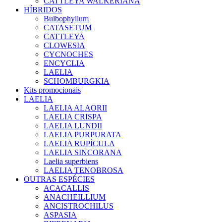
CATTLEYA WALKERIANA
HÍBRIDOS
Bulbophyllum
CATASETUM
CATTLEYA
CLOWESIA
CYCNOCHES
ENCYCLIA
LAELIA
SCHOMBURGKIA
Kits promocionais
LAELIA
LAELIA ALAORII
LAELIA CRISPA
LAELIA LUNDII
LAELIA PURPURATA
LAELIA RUPÍCULA
LAELIA SINCORANA
Laelia superbiens
LAELIA TENOBROSA
OUTRAS ESPÉCIES
ACACALLIS
ANACHEILLIUM
ANCISTROCHILUS
ASPASIA