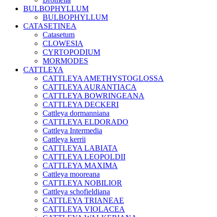
BULBOPHYLLUM
BULBOPHYLLUM
CATASETINEA
Catasetum
CLOWESIA
CYRTOPODIUM
MORMODES
CATTLEYA
CATTLEYA AMETHYSTOGLOSSA
CATTLEYA AURANTIACA
CATTLEYA BOWRINGEANA
CATTLEYA DECKERI
Cattleya dormanniana
CATTLEYA ELDORADO
Cattleya Intermedia
Cattleya kerrii
CATTLEYA LABIATA
CATTLEYA LEOPOLDII
CATTLEYA MAXIMA
Cattleya mooreana
CATTLEYA NOBILIOR
Cattleya schofieldiana
CATTLEYA TRIANEAE
CATTLEYA VIOLACEA