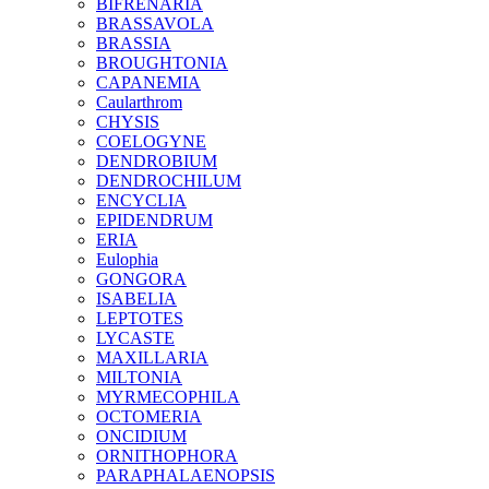
BIFRENARIA
BRASSAVOLA
BRASSIA
BROUGHTONIA
CAPANEMIA
Caularthrom
CHYSIS
COELOGYNE
DENDROBIUM
DENDROCHILUM
ENCYCLIA
EPIDENDRUM
ERIA
Eulophia
GONGORA
ISABELIA
LEPTOTES
LYCASTE
MAXILLARIA
MILTONIA
MYRMECOPHILA
OCTOMERIA
ONCIDIUM
ORNITHOPHORA
PARAPHALAENOPSIS