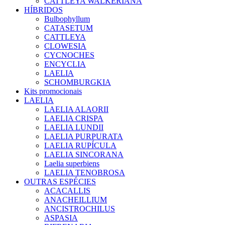
CATTLEYA WALKERIANA
HÍBRIDOS
Bulbophyllum
CATASETUM
CATTLEYA
CLOWESIA
CYCNOCHES
ENCYCLIA
LAELIA
SCHOMBURGKIA
Kits promocionais
LAELIA
LAELIA ALAORII
LAELIA CRISPA
LAELIA LUNDII
LAELIA PURPURATA
LAELIA RUPÍCULA
LAELIA SINCORANA
Laelia superbiens
LAELIA TENOBROSA
OUTRAS ESPÉCIES
ACACALLIS
ANACHEILLIUM
ANCISTROCHILUS
ASPASIA