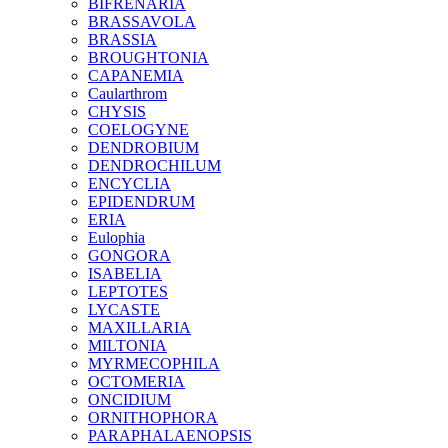
BIFRENARIA
BRASSAVOLA
BRASSIA
BROUGHTONIA
CAPANEMIA
Caularthrom
CHYSIS
COELOGYNE
DENDROBIUM
DENDROCHILUM
ENCYCLIA
EPIDENDRUM
ERIA
Eulophia
GONGORA
ISABELIA
LEPTOTES
LYCASTE
MAXILLARIA
MILTONIA
MYRMECOPHILA
OCTOMERIA
ONCIDIUM
ORNITHOPHORA
PARAPHALAENOPSIS