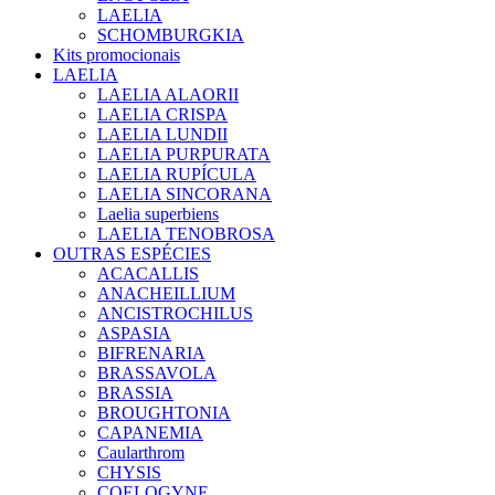
LAELIA
SCHOMBURGKIA
Kits promocionais
LAELIA
LAELIA ALAORII
LAELIA CRISPA
LAELIA LUNDII
LAELIA PURPURATA
LAELIA RUPÍCULA
LAELIA SINCORANA
Laelia superbiens
LAELIA TENOBROSA
OUTRAS ESPÉCIES
ACACALLIS
ANACHEILLIUM
ANCISTROCHILUS
ASPASIA
BIFRENARIA
BRASSAVOLA
BRASSIA
BROUGHTONIA
CAPANEMIA
Caularthrom
CHYSIS
COELOGYNE