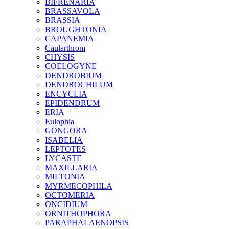
BIFRENARIA
BRASSAVOLA
BRASSIA
BROUGHTONIA
CAPANEMIA
Caularthrom
CHYSIS
COELOGYNE
DENDROBIUM
DENDROCHILUM
ENCYCLIA
EPIDENDRUM
ERIA
Eulophia
GONGORA
ISABELIA
LEPTOTES
LYCASTE
MAXILLARIA
MILTONIA
MYRMECOPHILA
OCTOMERIA
ONCIDIUM
ORNITHOPHORA
PARAPHALAENOPSIS