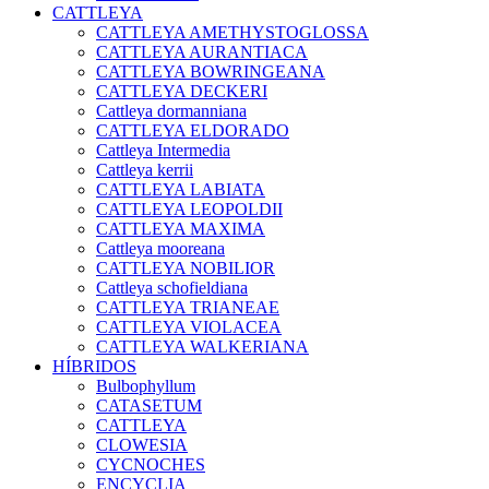
CATTLEYA
CATTLEYA AMETHYSTOGLOSSA
CATTLEYA AURANTIACA
CATTLEYA BOWRINGEANA
CATTLEYA DECKERI
Cattleya dormanniana
CATTLEYA ELDORADO
Cattleya Intermedia
Cattleya kerrii
CATTLEYA LABIATA
CATTLEYA LEOPOLDII
CATTLEYA MAXIMA
Cattleya mooreana
CATTLEYA NOBILIOR
Cattleya schofieldiana
CATTLEYA TRIANEAE
CATTLEYA VIOLACEA
CATTLEYA WALKERIANA
HÍBRIDOS
Bulbophyllum
CATASETUM
CATTLEYA
CLOWESIA
CYCNOCHES
ENCYCLIA