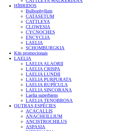
CATTLEYA WALKERIANA
HÍBRIDOS
Bulbophyllum
CATASETUM
CATTLEYA
CLOWESIA
CYCNOCHES
ENCYCLIA
LAELIA
SCHOMBURGKIA
Kits promocionais
LAELIA
LAELIA ALAORII
LAELIA CRISPA
LAELIA LUNDII
LAELIA PURPURATA
LAELIA RUPÍCULA
LAELIA SINCORANA
Laelia superbiens
LAELIA TENOBROSA
OUTRAS ESPÉCIES
ACACALLIS
ANACHEILLIUM
ANCISTROCHILUS
ASPASIA