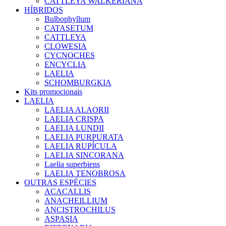
CATTLEYA WALKERIANA
HÍBRIDOS
Bulbophyllum
CATASETUM
CATTLEYA
CLOWESIA
CYCNOCHES
ENCYCLIA
LAELIA
SCHOMBURGKIA
Kits promocionais
LAELIA
LAELIA ALAORII
LAELIA CRISPA
LAELIA LUNDII
LAELIA PURPURATA
LAELIA RUPÍCULA
LAELIA SINCORANA
Laelia superbiens
LAELIA TENOBROSA
OUTRAS ESPÉCIES
ACACALLIS
ANACHEILLIUM
ANCISTROCHILUS
ASPASIA