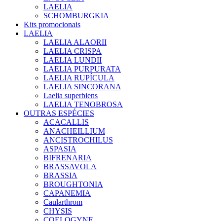
LAELIA
SCHOMBURGKIA
Kits promocionais
LAELIA
LAELIA ALAORII
LAELIA CRISPA
LAELIA LUNDII
LAELIA PURPURATA
LAELIA RUPÍCULA
LAELIA SINCORANA
Laelia superbiens
LAELIA TENOBROSA
OUTRAS ESPÉCIES
ACACALLIS
ANACHEILLIUM
ANCISTROCHILUS
ASPASIA
BIFRENARIA
BRASSAVOLA
BRASSIA
BROUGHTONIA
CAPANEMIA
Caularthrom
CHYSIS
COELOGYNE