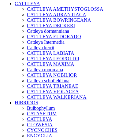
CATTLEYA
CATTLEYA AMETHYSTOGLOSSA
CATTLEYA AURANTIACA
CATTLEYA BOWRINGEANA
CATTLEYA DECKERI
Cattleya dormanniana
CATTLEYA ELDORADO
Cattleya Intermedia
Cattleya kerrii
CATTLEYA LABIATA
CATTLEYA LEOPOLDII
CATTLEYA MAXIMA
Cattleya mooreana
CATTLEYA NOBILIOR
Cattleya schofieldiana
CATTLEYA TRIANEAE
CATTLEYA VIOLACEA
CATTLEYA WALKERIANA
HÍBRIDOS
Bulbophyllum
CATASETUM
CATTLEYA
CLOWESIA
CYCNOCHES
ENCYCLIA