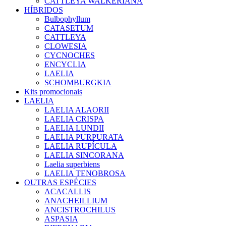
CATTLEYA WALKERIANA
HÍBRIDOS
Bulbophyllum
CATASETUM
CATTLEYA
CLOWESIA
CYCNOCHES
ENCYCLIA
LAELIA
SCHOMBURGKIA
Kits promocionais
LAELIA
LAELIA ALAORII
LAELIA CRISPA
LAELIA LUNDII
LAELIA PURPURATA
LAELIA RUPÍCULA
LAELIA SINCORANA
Laelia superbiens
LAELIA TENOBROSA
OUTRAS ESPÉCIES
ACACALLIS
ANACHEILLIUM
ANCISTROCHILUS
ASPASIA