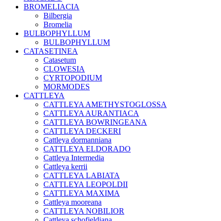
BROMELIACIA
Bilbergia
Bromelia
BULBOPHYLLUM
BULBOPHYLLUM
CATASETINEA
Catasetum
CLOWESIA
CYRTOPODIUM
MORMODES
CATTLEYA
CATTLEYA AMETHYSTOGLOSSA
CATTLEYA AURANTIACA
CATTLEYA BOWRINGEANA
CATTLEYA DECKERI
Cattleya dormanniana
CATTLEYA ELDORADO
Cattleya Intermedia
Cattleya kerrii
CATTLEYA LABIATA
CATTLEYA LEOPOLDII
CATTLEYA MAXIMA
Cattleya mooreana
CATTLEYA NOBILIOR
Cattleya schofieldiana