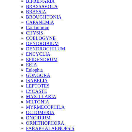
BIFRENARIA
BRASSAVOLA
BRASSIA
BROUGHTONIA
CAPANEMIA
Caularthrom
CHYSIS
COELOGYNE
DENDROBIUM
DENDROCHILUM
ENCYCLIA
EPIDENDRUM
ERIA
Eulophia
GONGORA
ISABELIA
LEPTOTES
LYCASTE
MAXILLARIA
MILTONIA
MYRMECOPHILA
OCTOMERIA
ONCIDIUM
ORNITHOPHORA
PARAPHALAENOPSIS