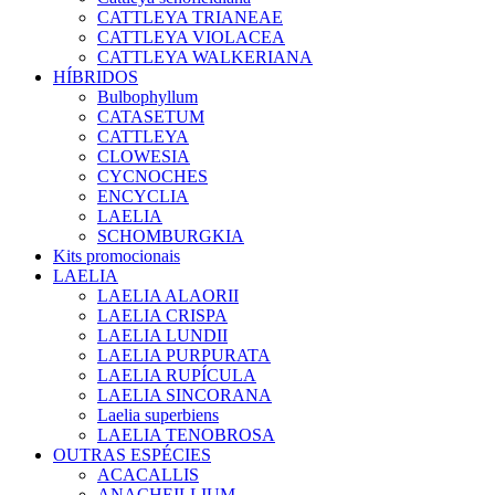
CATTLEYA TRIANEAE
CATTLEYA VIOLACEA
CATTLEYA WALKERIANA
HÍBRIDOS
Bulbophyllum
CATASETUM
CATTLEYA
CLOWESIA
CYCNOCHES
ENCYCLIA
LAELIA
SCHOMBURGKIA
Kits promocionais
LAELIA
LAELIA ALAORII
LAELIA CRISPA
LAELIA LUNDII
LAELIA PURPURATA
LAELIA RUPÍCULA
LAELIA SINCORANA
Laelia superbiens
LAELIA TENOBROSA
OUTRAS ESPÉCIES
ACACALLIS
ANACHEILLIUM