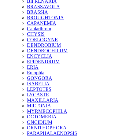
BIFRENARIA
BRASSAVOLA
BRASSIA
BROUGHTONIA
CAPANEMIA
Caularthrom
CHYSIS
COELOGYNE
DENDROBIUM
DENDROCHILUM
ENCYCLIA
EPIDENDRUM
ERIA
Eulophia
GONGORA
ISABELIA
LEPTOTES
LYCASTE
MAXILLARIA
MILTONIA
MYRMECOPHILA
OCTOMERIA
ONCIDIUM
ORNITHOPHORA
PARAPHALAENOPSIS