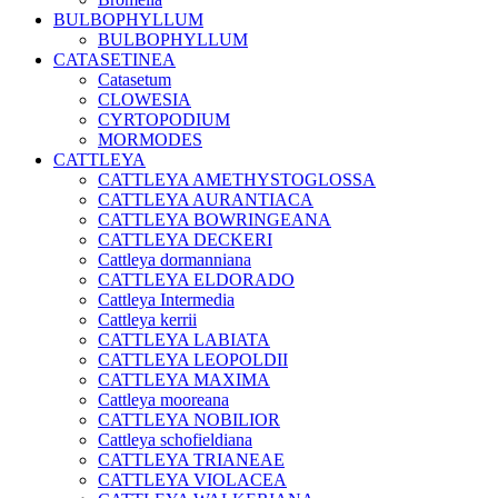
BULBOPHYLLUM
BULBOPHYLLUM
CATASETINEA
Catasetum
CLOWESIA
CYRTOPODIUM
MORMODES
CATTLEYA
CATTLEYA AMETHYSTOGLOSSA
CATTLEYA AURANTIACA
CATTLEYA BOWRINGEANA
CATTLEYA DECKERI
Cattleya dormanniana
CATTLEYA ELDORADO
Cattleya Intermedia
Cattleya kerrii
CATTLEYA LABIATA
CATTLEYA LEOPOLDII
CATTLEYA MAXIMA
Cattleya mooreana
CATTLEYA NOBILIOR
Cattleya schofieldiana
CATTLEYA TRIANEAE
CATTLEYA VIOLACEA