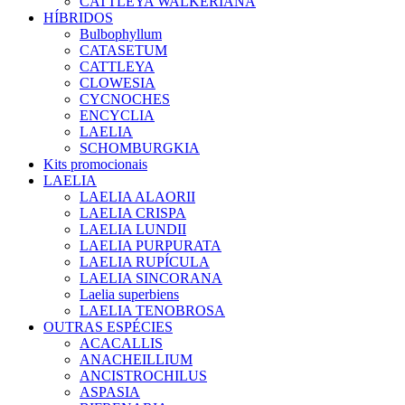
CATTLEYA WALKERIANA
HÍBRIDOS
Bulbophyllum
CATASETUM
CATTLEYA
CLOWESIA
CYCNOCHES
ENCYCLIA
LAELIA
SCHOMBURGKIA
Kits promocionais
LAELIA
LAELIA ALAORII
LAELIA CRISPA
LAELIA LUNDII
LAELIA PURPURATA
LAELIA RUPÍCULA
LAELIA SINCORANA
Laelia superbiens
LAELIA TENOBROSA
OUTRAS ESPÉCIES
ACACALLIS
ANACHEILLIUM
ANCISTROCHILUS
ASPASIA