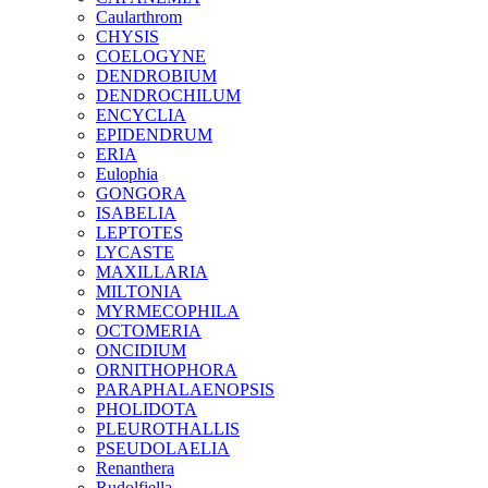
Caularthrom
CHYSIS
COELOGYNE
DENDROBIUM
DENDROCHILUM
ENCYCLIA
EPIDENDRUM
ERIA
Eulophia
GONGORA
ISABELIA
LEPTOTES
LYCASTE
MAXILLARIA
MILTONIA
MYRMECOPHILA
OCTOMERIA
ONCIDIUM
ORNITHOPHORA
PARAPHALAENOPSIS
PHOLIDOTA
PLEUROTHALLIS
PSEUDOLAELIA
Renanthera
Rudolfiella