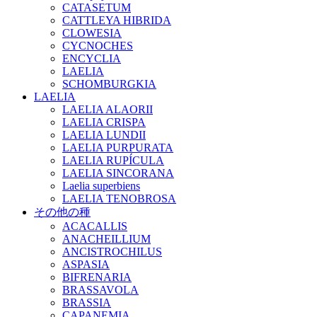
CATASETUM
CATTLEYA HIBRIDA
CLOWESIA
CYCNOCHES
ENCYCLIA
LAELIA
SCHOMBURGKIA
LAELIA
LAELIA ALAORII
LAELIA CRISPA
LAELIA LUNDII
LAELIA PURPURATA
LAELIA RUPÍCULA
LAELIA SINCORANA
Laelia superbiens
LAELIA TENOBROSA
その他の種
ACACALLIS
ANACHEILLIUM
ANCISTROCHILUS
ASPASIA
BIFRENARIA
BRASSAVOLA
BRASSIA
CAPANEMIA