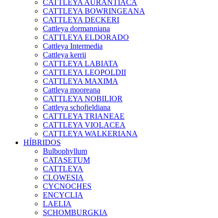
CATTLEYA AURANTIACA
CATTLEYA BOWRINGEANA
CATTLEYA DECKERI
Cattleya dormanniana
CATTLEYA ELDORADO
Cattleya Intermedia
Cattleya kerrii
CATTLEYA LABIATA
CATTLEYA LEOPOLDII
CATTLEYA MAXIMA
Cattleya mooreana
CATTLEYA NOBILIOR
Cattleya schofieldiana
CATTLEYA TRIANEAE
CATTLEYA VIOLACEA
CATTLEYA WALKERIANA
HÍBRIDOS
Bulbophyllum
CATASETUM
CATTLEYA
CLOWESIA
CYCNOCHES
ENCYCLIA
LAELIA
SCHOMBURGKIA