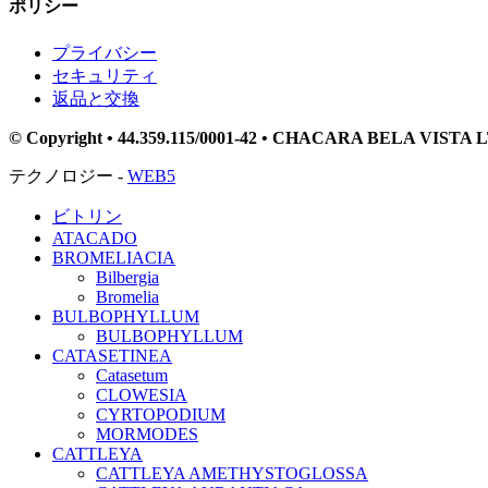
ポリシー
プライバシー
セキュリティ
返品と交換
© Copyright • 44.359.115/0001-42 • CHACARA BELA VISTA LT
テクノロジー -
WEB5
ビトリン
ATACADO
BROMELIACIA
Bilbergia
Bromelia
BULBOPHYLLUM
BULBOPHYLLUM
CATASETINEA
Catasetum
CLOWESIA
CYRTOPODIUM
MORMODES
CATTLEYA
CATTLEYA AMETHYSTOGLOSSA