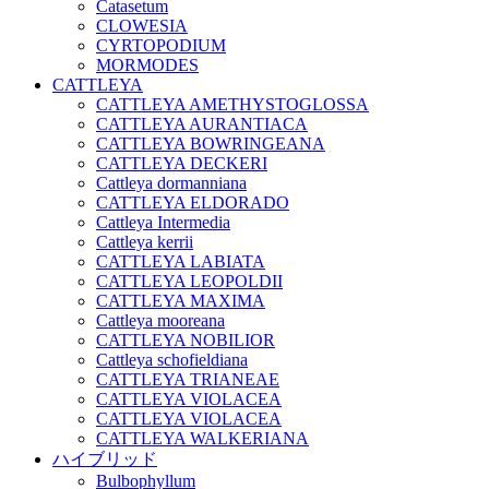
Catasetum
CLOWESIA
CYRTOPODIUM
MORMODES
CATTLEYA
CATTLEYA AMETHYSTOGLOSSA
CATTLEYA AURANTIACA
CATTLEYA BOWRINGEANA
CATTLEYA DECKERI
Cattleya dormanniana
CATTLEYA ELDORADO
Cattleya Intermedia
Cattleya kerrii
CATTLEYA LABIATA
CATTLEYA LEOPOLDII
CATTLEYA MAXIMA
Cattleya mooreana
CATTLEYA NOBILIOR
Cattleya schofieldiana
CATTLEYA TRIANEAE
CATTLEYA VIOLACEA
CATTLEYA VIOLACEA
CATTLEYA WALKERIANA
ハイブリッド
Bulbophyllum