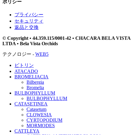
ポリシー
プライバシー
セキュリティ
返品と交換
© Copyright • 44.359.115/0001-42 • CHACARA BELA VISTA
LTDA • Bela Vista Orchids
テクノロジー -
WEB5
ビトリン
ATACADO
BROMELIACIA
Bilbergia
Bromelia
BULBOPHYLLUM
BULBOPHYLLUM
CATASETINEA
Catasetum
CLOWESIA
CYRTOPODIUM
MORMODES
CATTLEYA