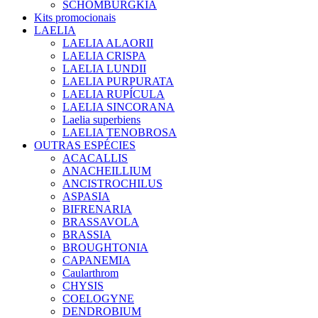
SCHOMBURGKIA
Kits promocionais
LAELIA
LAELIA ALAORII
LAELIA CRISPA
LAELIA LUNDII
LAELIA PURPURATA
LAELIA RUPÍCULA
LAELIA SINCORANA
Laelia superbiens
LAELIA TENOBROSA
OUTRAS ESPÉCIES
ACACALLIS
ANACHEILLIUM
ANCISTROCHILUS
ASPASIA
BIFRENARIA
BRASSAVOLA
BRASSIA
BROUGHTONIA
CAPANEMIA
Caularthrom
CHYSIS
COELOGYNE
DENDROBIUM