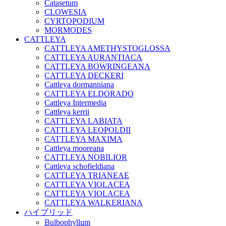
Catasetum
CLOWESIA
CYRTOPODIUM
MORMODES
CATTLEYA
CATTLEYA AMETHYSTOGLOSSA
CATTLEYA AURANTIACA
CATTLEYA BOWRINGEANA
CATTLEYA DECKERI
Cattleya dormanniana
CATTLEYA ELDORADO
Cattleya Intermedia
Cattleya kerrii
CATTLEYA LABIATA
CATTLEYA LEOPOLDII
CATTLEYA MAXIMA
Cattleya mooreana
CATTLEYA NOBILIOR
Cattleya schofieldiana
CATTLEYA TRIANEAE
CATTLEYA VIOLACEA
CATTLEYA VIOLACEA
CATTLEYA WALKERIANA
ハイブリッド
Bulbophyllum