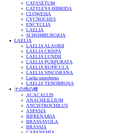
CATASETUM
CATTLEYA HIBRIDA
CLOWESIA
CYCNOCHES
ENCYCLIA
LAELIA
SCHOMBURGKIA
LAELIA
LAELIA ALAORII
LAELIA CRISPA
LAELIA LUNDII
LAELIA PURPURATA
LAELIA RUPÍCULA
LAELIA SINCORANA
Laelia superbiens
LAELIA TENOBROSA
その他の種
ACACALLIS
ANACHEILLIUM
ANCISTROCHILUS
ASPASIA
BIFRENARIA
BRASSAVOLA
BRASSIA
CAPANEMIA