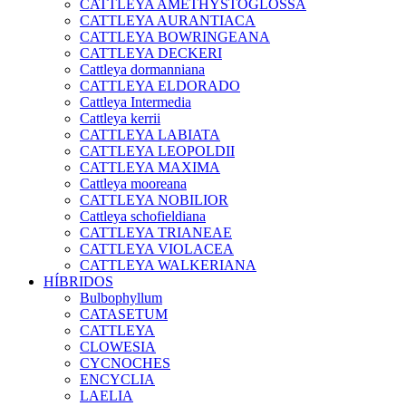
CATTLEYA AMETHYSTOGLOSSA
CATTLEYA AURANTIACA
CATTLEYA BOWRINGEANA
CATTLEYA DECKERI
Cattleya dormanniana
CATTLEYA ELDORADO
Cattleya Intermedia
Cattleya kerrii
CATTLEYA LABIATA
CATTLEYA LEOPOLDII
CATTLEYA MAXIMA
Cattleya mooreana
CATTLEYA NOBILIOR
Cattleya schofieldiana
CATTLEYA TRIANEAE
CATTLEYA VIOLACEA
CATTLEYA WALKERIANA
HÍBRIDOS
Bulbophyllum
CATASETUM
CATTLEYA
CLOWESIA
CYCNOCHES
ENCYCLIA
LAELIA