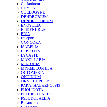
Caularthrom
CHYSIS
COELOGYNE
DENDROBIUM
DENDROCHILUM
ENCYCLIA
EPIDENDRUM
ERIA
Eulophia
GONGORA
ISABELIA
LEPTOTES
LYCASTE
MAXILLARIA
MILTONIA
MYRMECOPHILA
OCTOMERIA
ONCIDIUM
ORNITHOPHORA
PARAPHALAENOPSIS
PHOLIDOTA
PLEUROTHALLIS
PSEUDOLAELIA
Renanthera
Rudolfiella