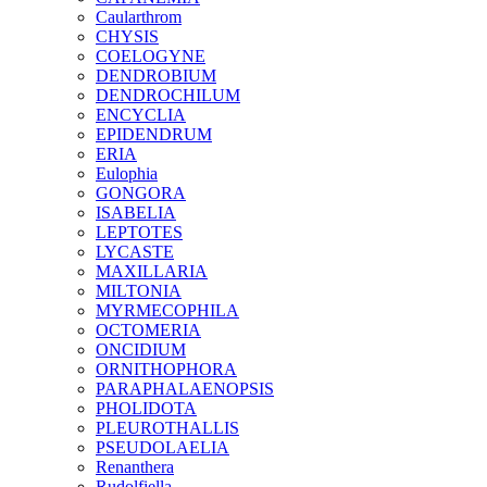
Caularthrom
CHYSIS
COELOGYNE
DENDROBIUM
DENDROCHILUM
ENCYCLIA
EPIDENDRUM
ERIA
Eulophia
GONGORA
ISABELIA
LEPTOTES
LYCASTE
MAXILLARIA
MILTONIA
MYRMECOPHILA
OCTOMERIA
ONCIDIUM
ORNITHOPHORA
PARAPHALAENOPSIS
PHOLIDOTA
PLEUROTHALLIS
PSEUDOLAELIA
Renanthera
Rudolfiella