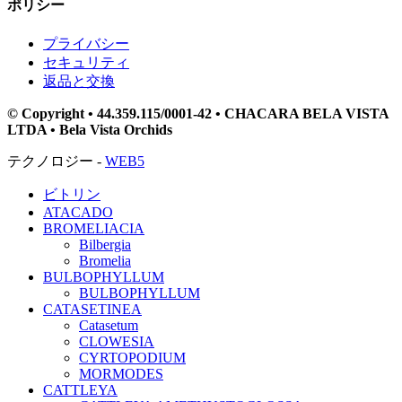
ポリシー
プライバシー
セキュリティ
返品と交換
© Copyright • 44.359.115/0001-42 • CHACARA BELA VISTA
LTDA • Bela Vista Orchids
テクノロジー -
WEB5
ビトリン
ATACADO
BROMELIACIA
Bilbergia
Bromelia
BULBOPHYLLUM
BULBOPHYLLUM
CATASETINEA
Catasetum
CLOWESIA
CYRTOPODIUM
MORMODES
CATTLEYA