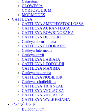
Catasetum
CLOWESIA
CYRTOPODIUM
MORMODES
CATTLEYA
CATTLEYA AMETHYSTOGLOSSA
CATTLEYA AURANTIACA
CATTLEYA BOWRINGEANA
CATTLEYA DECKERI
Cattleya dormanniana
CATTLEYA ELDORADO
Cattleya Intermedia
Cattleya kerrii
CATTLEYA LABIATA
CATTLEYA LEOPOLDII
CATTLEYA MAXIMA
Cattleya mooreana
CATTLEYA NOBILIOR
Cattleya schofieldiana
CATTLEYA TRIANEAE
CATTLEYA VIOLACEA
CATTLEYA VIOLACEA
CATTLEYA WALKERIANA
ハイブリッド
Bulbophyllum