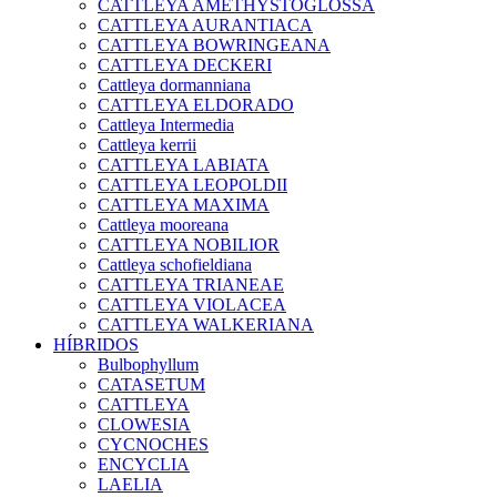
CATTLEYA AMETHYSTOGLOSSA
CATTLEYA AURANTIACA
CATTLEYA BOWRINGEANA
CATTLEYA DECKERI
Cattleya dormanniana
CATTLEYA ELDORADO
Cattleya Intermedia
Cattleya kerrii
CATTLEYA LABIATA
CATTLEYA LEOPOLDII
CATTLEYA MAXIMA
Cattleya mooreana
CATTLEYA NOBILIOR
Cattleya schofieldiana
CATTLEYA TRIANEAE
CATTLEYA VIOLACEA
CATTLEYA WALKERIANA
HÍBRIDOS
Bulbophyllum
CATASETUM
CATTLEYA
CLOWESIA
CYCNOCHES
ENCYCLIA
LAELIA