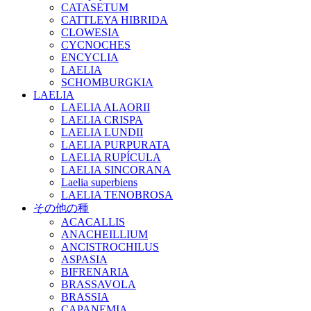
CATASETUM
CATTLEYA HIBRIDA
CLOWESIA
CYCNOCHES
ENCYCLIA
LAELIA
SCHOMBURGKIA
LAELIA
LAELIA ALAORII
LAELIA CRISPA
LAELIA LUNDII
LAELIA PURPURATA
LAELIA RUPÍCULA
LAELIA SINCORANA
Laelia superbiens
LAELIA TENOBROSA
その他の種
ACACALLIS
ANACHEILLIUM
ANCISTROCHILUS
ASPASIA
BIFRENARIA
BRASSAVOLA
BRASSIA
CAPANEMIA