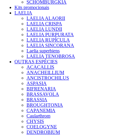
SCHOMBURGKIA
Kits promocionais
LAELIA
LAELIA ALAORII
LAELIA CRISPA
LAELIA LUNDII
LAELIA PURPURATA
LAELIA RUPÍCULA
LAELIA SINCORANA
Laelia superbiens
LAELIA TENOBROSA
OUTRAS ESPÉCIES
ACACALLIS
ANACHEILLIUM
ANCISTROCHILUS
ASPASIA
BIFRENARIA
BRASSAVOLA
BRASSIA
BROUGHTONIA
CAPANEMIA
Caularthrom
CHYSIS
COELOGYNE
DENDROBIUM