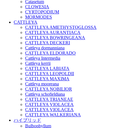
Catasetum
CLOWESIA
CYRTOPODIUM
MORMODES
CATTLEYA
CATTLEYA AMETHYSTOGLOSSA
CATTLEYA AURANTIACA
CATTLEYA BOWRINGEANA
CATTLEYA DECKERI
Cattleya dormanniana
CATTLEYA ELDORADO
Cattleya Intermedia
Cattleya kerrii
CATTLEYA LABIATA
CATTLEYA LEOPOLDII
CATTLEYA MAXIMA
Cattleya mooreana
CATTLEYA NOBILIOR
Cattleya schofieldiana
CATTLEYA TRIANEAE
CATTLEYA VIOLACEA
CATTLEYA VIOLACEA
CATTLEYA WALKERIANA
ハイブリッド
Bulbophyllum