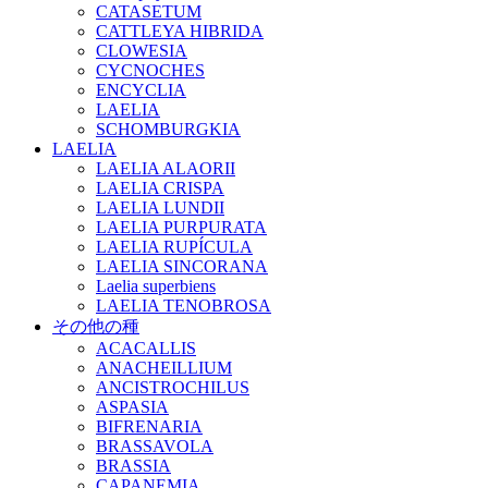
CATASETUM
CATTLEYA HIBRIDA
CLOWESIA
CYCNOCHES
ENCYCLIA
LAELIA
SCHOMBURGKIA
LAELIA
LAELIA ALAORII
LAELIA CRISPA
LAELIA LUNDII
LAELIA PURPURATA
LAELIA RUPÍCULA
LAELIA SINCORANA
Laelia superbiens
LAELIA TENOBROSA
その他の種
ACACALLIS
ANACHEILLIUM
ANCISTROCHILUS
ASPASIA
BIFRENARIA
BRASSAVOLA
BRASSIA
CAPANEMIA