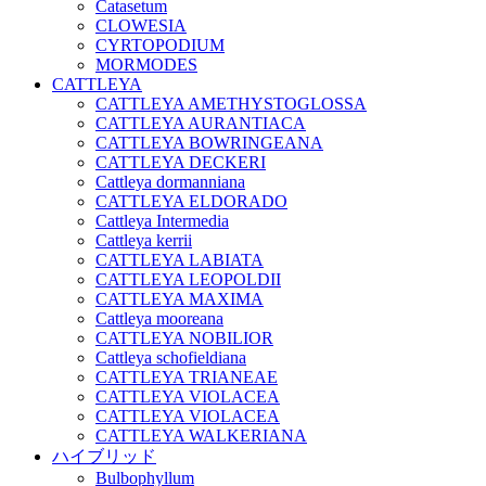
Catasetum
CLOWESIA
CYRTOPODIUM
MORMODES
CATTLEYA
CATTLEYA AMETHYSTOGLOSSA
CATTLEYA AURANTIACA
CATTLEYA BOWRINGEANA
CATTLEYA DECKERI
Cattleya dormanniana
CATTLEYA ELDORADO
Cattleya Intermedia
Cattleya kerrii
CATTLEYA LABIATA
CATTLEYA LEOPOLDII
CATTLEYA MAXIMA
Cattleya mooreana
CATTLEYA NOBILIOR
Cattleya schofieldiana
CATTLEYA TRIANEAE
CATTLEYA VIOLACEA
CATTLEYA VIOLACEA
CATTLEYA WALKERIANA
ハイブリッド
Bulbophyllum