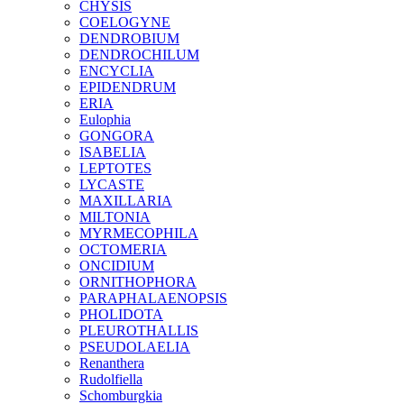
CHYSIS
COELOGYNE
DENDROBIUM
DENDROCHILUM
ENCYCLIA
EPIDENDRUM
ERIA
Eulophia
GONGORA
ISABELIA
LEPTOTES
LYCASTE
MAXILLARIA
MILTONIA
MYRMECOPHILA
OCTOMERIA
ONCIDIUM
ORNITHOPHORA
PARAPHALAENOPSIS
PHOLIDOTA
PLEUROTHALLIS
PSEUDOLAELIA
Renanthera
Rudolfiella
Schomburgkia