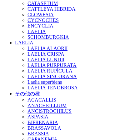
CATASETUM
CATTLEYA HIBRIDA
CLOWESIA
CYCNOCHES
ENCYCLIA
LAELIA
SCHOMBURGKIA
LAELIA
LAELIA ALAORII
LAELIA CRISPA
LAELIA LUNDII
LAELIA PURPURATA
LAELIA RUPÍCULA
LAELIA SINCORANA
Laelia superbiens
LAELIA TENOBROSA
その他の種
ACACALLIS
ANACHEILLIUM
ANCISTROCHILUS
ASPASIA
BIFRENARIA
BRASSAVOLA
BRASSIA
CAPANEMIA