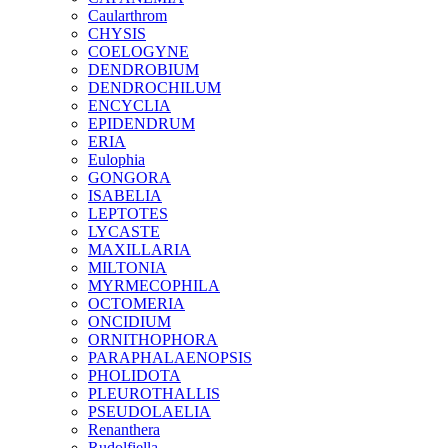
Caularthrom
CHYSIS
COELOGYNE
DENDROBIUM
DENDROCHILUM
ENCYCLIA
EPIDENDRUM
ERIA
Eulophia
GONGORA
ISABELIA
LEPTOTES
LYCASTE
MAXILLARIA
MILTONIA
MYRMECOPHILA
OCTOMERIA
ONCIDIUM
ORNITHOPHORA
PARAPHALAENOPSIS
PHOLIDOTA
PLEUROTHALLIS
PSEUDOLAELIA
Renanthera
Rudolfiella