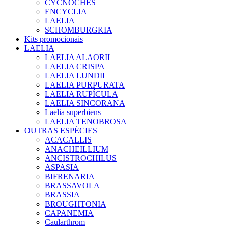
CYCNOCHES
ENCYCLIA
LAELIA
SCHOMBURGKIA
Kits promocionais
LAELIA
LAELIA ALAORII
LAELIA CRISPA
LAELIA LUNDII
LAELIA PURPURATA
LAELIA RUPÍCULA
LAELIA SINCORANA
Laelia superbiens
LAELIA TENOBROSA
OUTRAS ESPÉCIES
ACACALLIS
ANACHEILLIUM
ANCISTROCHILUS
ASPASIA
BIFRENARIA
BRASSAVOLA
BRASSIA
BROUGHTONIA
CAPANEMIA
Caularthrom