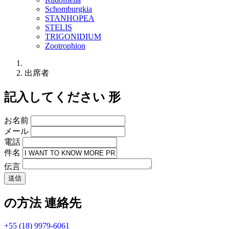
Schomburgkia
STANHOPEA
STELIS
TRIGONIDIUM
Zootrophion
出席者
記入してください
形
お名前
メール
電話
件名
伝言
送信
の方法
連絡先
+55 (18) 9979-6061