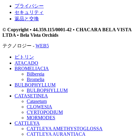
プライバシー
セキュリティ
返品と交換
© Copyright • 44.359.115/0001-42 • CHACARA BELA VISTA
LTDA • Bela Vista Orchids
テクノロジー -
WEB5
ビトリン
ATACADO
BROMELIACIA
Bilbergia
Bromelia
BULBOPHYLLUM
BULBOPHYLLUM
CATASETINEA
Catasetum
CLOWESIA
CYRTOPODIUM
MORMODES
CATTLEYA
CATTLEYA AMETHYSTOGLOSSA
CATTLEYA AURANTIACA