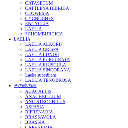
CATASETUM
CATTLEYA HIBRIDA
CLOWESIA
CYCNOCHES
ENCYCLIA
LAELIA
SCHOMBURGKIA
LAELIA
LAELIA ALAORII
LAELIA CRISPA
LAELIA LUNDII
LAELIA PURPURATA
LAELIA RUPÍCULA
LAELIA SINCORANA
Laelia superbiens
LAELIA TENOBROSA
その他の種
ACACALLIS
ANACHEILLIUM
ANCISTROCHILUS
ASPASIA
BIFRENARIA
BRASSAVOLA
BRASSIA
CAPANEMIA