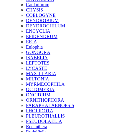
Caularthrom
CHYSIS
COELOGYNE
DENDROBIUM
DENDROCHILUM
ENCYCLIA
EPIDENDRUM
ERIA
Eulophia
GONGORA
ISABELIA
LEPTOTES
LYCASTE
MAXILLARIA
MILTONIA
MYRMECOPHILA
OCTOMERIA
ONCIDIUM
ORNITHOPHORA
PARAPHALAENOPSIS
PHOLIDOTA
PLEUROTHALLIS
PSEUDOLAELIA
Renanthera
Rudolfiella