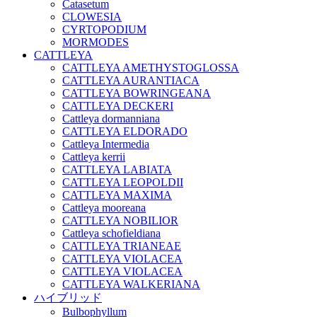
Catasetum
CLOWESIA
CYRTOPODIUM
MORMODES
CATTLEYA
CATTLEYA AMETHYSTOGLOSSA
CATTLEYA AURANTIACA
CATTLEYA BOWRINGEANA
CATTLEYA DECKERI
Cattleya dormanniana
CATTLEYA ELDORADO
Cattleya Intermedia
Cattleya kerrii
CATTLEYA LABIATA
CATTLEYA LEOPOLDII
CATTLEYA MAXIMA
Cattleya mooreana
CATTLEYA NOBILIOR
Cattleya schofieldiana
CATTLEYA TRIANEAE
CATTLEYA VIOLACEA
CATTLEYA VIOLACEA
CATTLEYA WALKERIANA
ハイブリッド
Bulbophyllum